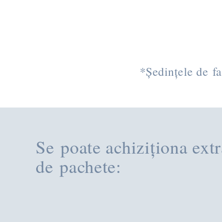
*Ședințele de fa
Se poate achiziționa extr
de pachete: