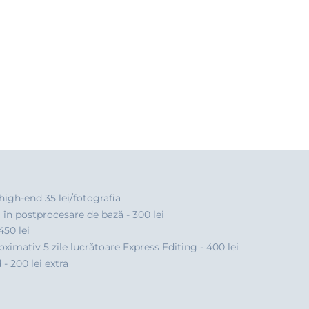
 high-end 35 lei/fotografia
 în postprocesare de bază - 300 lei
450 lei
roximativ 5 zile lucrătoare Express Editing - 400 lei
 200 lei extra