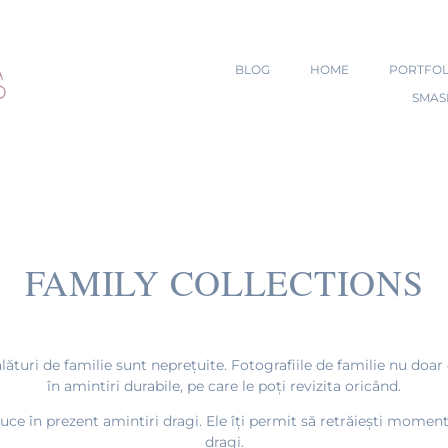
BLOG
HOME
PORTFOL
SMAS
FAMILY COLLECTIONS
turi de familie sunt neprețuite. Fotografiile de familie nu doar 
în amintiri durabile, pe care le poți revizita oricând.
uce în prezent amintiri dragi. Ele îți permit să retrăiești momente
dragi.