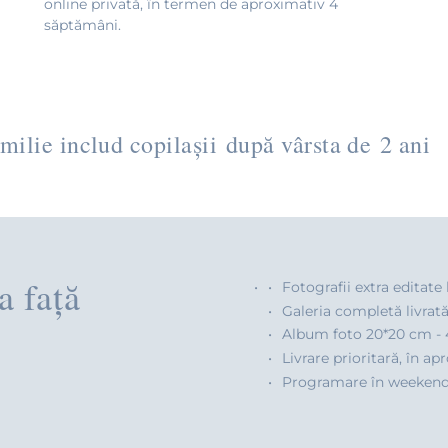
online privată, în termen de aproximativ 4
săptămâni.
milie includ copilașii după vârsta de 2 ani
a față
Fotografii extra editate
Galeria completă livrată
Album foto 20*20 cm - 
Livrare prioritară, în ap
Programare în weekend -