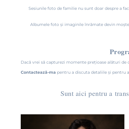
Sesiunile foto de familie nu sunt doar despre a fa
Albumele foto și imaginile înrămate devin moștenir
Progr
Dacă vrei să capturezi momente prețioase alături de ce
Contactează-ma
pentru a discuta detaliile și pentru 
Sunt aici pentru a tran