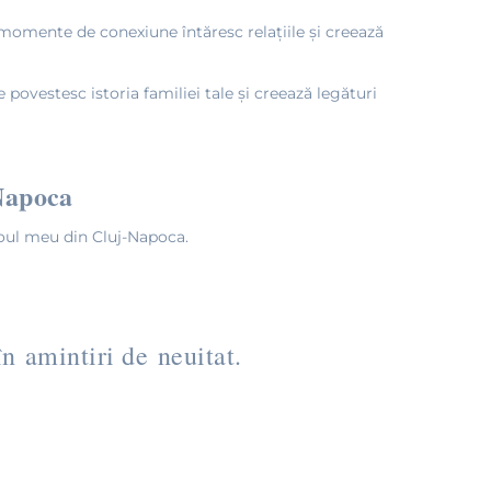
 momente de conexiune întăresc relațiile și creează
povestesc istoria familiei tale și creează legături
Napoca
dioul meu din Cluj-Napoca.
 în amintiri de neuitat.